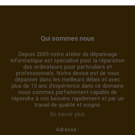
Réparation ordinateur Grenoble
Vous êtes en panne informatique à
Nantes
?
Réparation ordinateur Nantes
Qui sommes nous
Depuis 2009 notre atelier de dépannage
Informatique est spécialisé pour la réparation
des ordinateurs pour particuliers et
professionnels. Notre devise est de vous
dépanner dans les meilleurs délais et avec
plus de 15 ans d'expérience dans ce domaine
nous sommes parfaitement capable de
répondre à vos besoins rapidement et par un
travail de qualité et soigné.